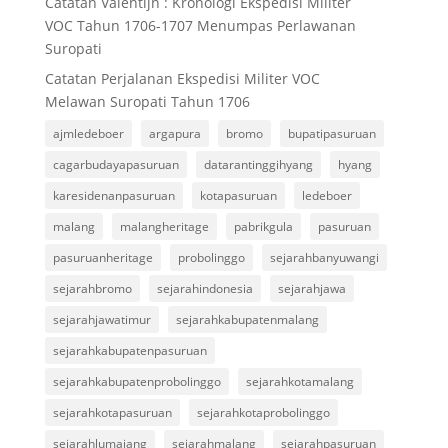
Catatan Valentijn : Kronologi Ekspedisi Militer
VOC Tahun 1706-1707 Menumpas Perlawanan
Suropati
Catatan Perjalanan Ekspedisi Militer VOC
Melawan Suropati Tahun 1706
ajmledeboer
argapura
bromo
bupatipasuruan
cagarbudayapasuruan
datarantinggihyang
hyang
karesidenanpasuruan
kotapasuruan
ledeboer
malang
malangheritage
pabrikgula
pasuruan
pasuruanheritage
probolinggo
sejarahbanyuwangi
sejarahbromo
sejarahindonesia
sejarahjawa
sejarahjawatimur
sejarahkabupatenmalang
sejarahkabupatenpasuruan
sejarahkabupatenprobolinggo
sejarahkotamalang
sejarahkotapasuruan
sejarahkotaprobolinggo
sejarahlumajang
sejarahmalang
sejarahpasuruan