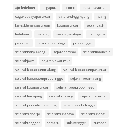
ajmledeboer
argapura
bromo
bupatipasuruan
cagarbudayapasuruan
datarantinggihyang
hyang
karesidenanpasuruan
kotapasuruan
lautanpasir
ledeboer
malang
malangheritage
pabrikgula
pasuruan
pasuruanheritage
probolinggo
sejarahbanyuwangi
sejarahbromo
sejarahindonesia
sejarahjawa
sejarahjawatimur
sejarahkabupatenmalang
sejarahkabupatenpasuruan
sejarahkabupatenprobolinggo
sejarahkotamalang
sejarahkotapasuruan
sejarahkotaprobolinggo
sejarahlumajang
sejarahmalang
sejarahpasuruan
sejarahpendidikanmalang
sejarahprobolinggo
sejarahsidoarjo
sejarahsurabaya
sejarahsuropati
sejarahtengger
semeru
sukutengger
suropati