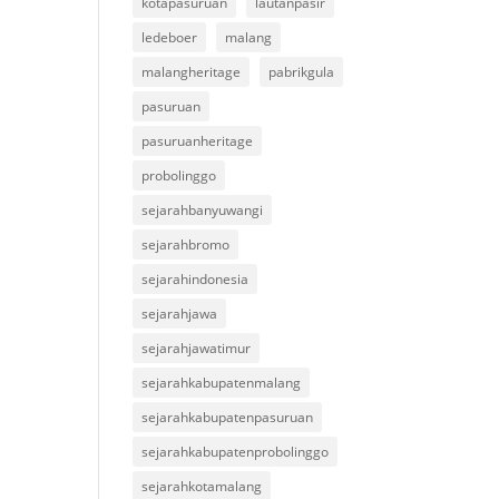
kotapasuruan
lautanpasir
ledeboer
malang
malangheritage
pabrikgula
pasuruan
pasuruanheritage
probolinggo
sejarahbanyuwangi
sejarahbromo
sejarahindonesia
sejarahjawa
sejarahjawatimur
sejarahkabupatenmalang
sejarahkabupatenpasuruan
sejarahkabupatenprobolinggo
sejarahkotamalang