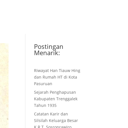
Home
About
Narasumber
Links
Sesuluh
Donasi
Postingan
Menarik:
Riwayat Han Tiauw Hing
dan Rumah HT di Kota
Pasuruan
Sejarah Penghapusan
Kabupaten Trenggalek
Tahun 1935
Catatan Karir dan
Silsilah Keluarga Besar
K.R.T. Sosroprawiro