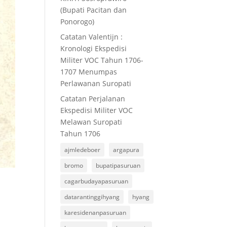
(Bupati Pacitan dan
Ponorogo)
Catatan Valentijn :
Kronologi Ekspedisi
Militer VOC Tahun 1706-
1707 Menumpas
Perlawanan Suropati
Catatan Perjalanan
Ekspedisi Militer VOC
Melawan Suropati
Tahun 1706
ajmledeboer
argapura
bromo
bupatipasuruan
cagarbudayapasuruan
e
datarantinggihyang
hyang
karesidenanpasuruan